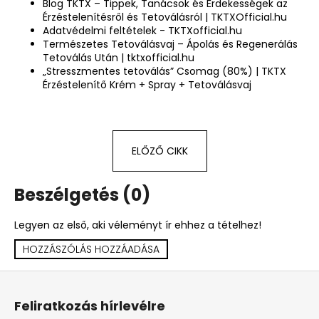
Blog TKTX – Tippek, Tanácsok és Érdekességek az
Érzéstelenítésről és Tetoválásról | TKTXOfficial.hu
Adatvédelmi feltételek - TKTXofficial.hu
Természetes Tetoválásvaj – Ápolás és Regenerálás
Tetoválás Után | tktxofficial.hu
„Stresszmentes tetoválás” Csomag (80%) | TKTX
Érzéstelenítő Krém + Spray + Tetoválásvaj
ELŐZŐ CIKK
Beszélgetés (0)
Legyen az első, aki véleményt ír ehhez a tételhez!
HOZZÁSZÓLÁS HOZZÁADÁSA
L
á
Feliratkozás hírlevélre
b