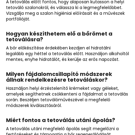
A tetoválás előtt fontos, hogy alaposan kutasson a helyi
tetováló szalonokról, és válassza ki a legmegfelelőbbet.
Vizsgálja meg a szalon higiéniai előírásait és a művészek
portfólióját.
Hogyan készíthetem elő a bőrömet a
tetoválásra?
A bőr előkészítése érdekében kezdjen el hidratálni
legalább egy héttel a tetoválás előtt. Használjon alkoholtól
mentes, enyhe hidratálót, és kerülje az erős napozást.
Milyen fájdalomcsillapító módszerek
állnak rendelkezésre tetováláskor?
Használjon helyi érzéstelenítő krémeket vagy géleket,
amelyek segíthetnek csökkenteni a fájdalmat a tetoválás
során. Beszéljen tetoválóművészével a megfelelő
módszerek kiválasztásáról.
Miért fontos a tetoválás utáni ápolás?
A tetoválás utáni megfelelő ápolás segít megelőzni a
fertőzéseket és támogatja a bőr regenerálódását.