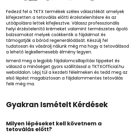
Fedezd fel a
TKTX termékek
széles választékát amelyek
kifejezetten a tetoválás előtti érzéstelenítésre és az
utóápolásra lettek kifejlesztve. Válassz professzionális
helyi érzéstelenítő krémeket valamint természetes ápoló
balzsamokat melyek csökkentik a fájdalmat és
támogatják a bőröd regenerálódását. Készülj fel
tudatosan és vásárolj nálunk még ma hogy a tetoválásod
a lehető legkellemesebb élmény legyen.
Ismerd meg a legjobb fájdalomcsillapítási tippeket és
válaszd a minőséget gyors szállítással a TKTXOfficial.hu
weboldalon. Lépj túl a kezdeti félelmeken és tedd meg az
első lépést magabiztosan a fájdalommentes tetoválás
felé még ma.
Gyakran Ismételt Kérdések
Milyen lépéseket kell követnem a
tetoválás előtt?