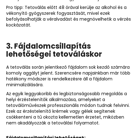
Pro tipp: Tetoválás előtt 48 órával kerülje az alkohol és a
vékonyító gyógyszerek fogyasztását, mivel ezek
befolyásolhatják a véralvadást és megnövelhetik a vérzés
kockázatát.
3. Fájdalomcsillapítás
lehetőségei tetováláskor
A tetoválás során jelentkező fájdalom sok kezdő számára
komoly aggályt jelent. Szerencsére napjainkban már több
hatékony módszer is rendelkezésre áll a fájdalom
minimalizálására.
Az egyik leggyakoribb és legbiztonságosabb megoldás a
helyi érzéstelenítők alkalmazása, amelyeket a
tetoválóművészek professzionális módon tudnak felvinni.
Ezek az érzéstelenítő krémek vagy gélek segítenek
csökkenteni a tű okozta kellemetlen érzetet, miközben
nem akadályozzák a tetoválási folyamatot.
Fájdalomcsillapítási lehetőségek: