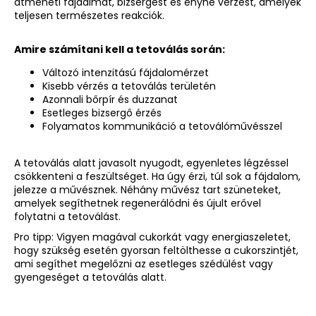
átmeneti fájdalmat, bizsergést és enyhe vérzést, amelyek
teljesen természetes reakciók.
Amire számítani kell a tetoválás során:
Változó intenzitású fájdalomérzet
Kisebb vérzés a tetoválás területén
Azonnali bőrpír és duzzanat
Esetleges bizsergő érzés
Folyamatos kommunikáció a tetoválóművésszel
A tetoválás alatt javasolt nyugodt, egyenletes légzéssel
csökkenteni a feszültséget. Ha úgy érzi, túl sok a fájdalom,
jelezze a művésznek. Néhány művész tart szüneteket,
amelyek segíthetnek regenerálódni és újult erővel
folytatni a tetoválást.
Pro tipp: Vigyen magával cukorkát vagy energiaszeletet,
hogy szükség esetén gyorsan feltölthesse a cukorszintjét,
ami segíthet megelőzni az esetleges szédülést vagy
gyengeséget a tetoválás alatt.