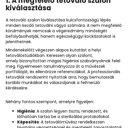
1. A megfelelő tetováló szalon
kiválasztása
A tetováló szalon kiválasztása kulcsfontosságú lépés
minden kezdő tetoválni vágyó számára. A nem megfelelő
körülmények nemcsak a végeredmény minőségét
befolyásolhatják, hanem egészségügyi kockázatokat is
jelenthetnek.
Mindenekelőtt végezzen alapos kutatást a helyi
tetoválóstúdiókban. Keressen olyan szalont,
amely
bizonyítottan magas higiéniai szabványoknak felel
meg
. Figyelmesen tanulmányozza át a művészek
portfólióját, és ellenőrizze referenciáikat. A professzionális
tetoválók rendszerint nyitottak arra, hogy bemutassák
korábbi munkáikat és válaszoljanak a felmerülő
kérdésekre.
Néhány fontos szempont, amelyre figyeljen:
Higiénia
: A szalon legyen tiszta, rendezett, és
láthatóan tartsa be a sterilizálási protokollokat.
Képesítés
: A tetoválóművész rendelkezzen
hivatalos végzettséggel és megfelelő tapasztalattal.