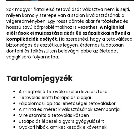
Sok magyar fiatal első tetoválását választva nem is sejti,
milyen komoly szerepe van a szalon kiválasztásának a
A
végeredményben. Egy rossz döntés akár fertőzéshez és
j
hosszú távú bőrproblémákhoz is vezethet.
A higiéniai
á
előírások elmulasztása akár 60 százalékkal növeli a
n
komplikációk esélyét
. Ha szeretnéd, hogy a tetoválásod
l
biztonságos és esztétikus legyen, érdemes tudatosan
dönteni és felkészülten belevágni ebbe az életedet
j
végigkísérő folyamatba.
u
k
Tartalomjegyzék
TERMÉSZETES
TETOVÁLÁSVAJ
A megfelelő tetováló szalon kiválasztása
Tetoválás előtti bőrápolás alapjai
Ft3
430
Fájdalomcsillapítás lehetőségei tetováláskor
A minta és méret kiválasztásának szempontjai
Mire számíts a tetoválás közben
Utóápolás lépései a gyors gyógyulásért
Gyakori hibák, amiket kezdők elkövetnek