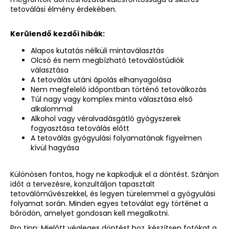
tetoválási élmény érdekében.
Kerülendő kezdői hibák:
Alapos kutatás nélküli mintaválasztás
Olcsó és nem megbízható tetoválóstúdiók
választása
A tetoválás utáni ápolás elhanyagolása
Nem megfelelő időpontban történő tetoválkozás
Túl nagy vagy komplex minta választása első
alkalommal
Alkohol vagy véralvadásgátló gyógyszerek
fogyasztása tetoválás előtt
A tetoválás gyógyulási folyamatának figyelmen
kívül hagyása
Különösen fontos, hogy ne kapkodjuk el a döntést. Szánjon
időt a tervezésre, konzultáljon tapasztalt
tetoválóművészekkel, és legyen türelemmel a gyógyulási
folyamat során. Minden egyes tetoválat egy történet a
bőrödön, amelyet gondosan kell megalkotni.
Pro tipp: Mielőtt végleges döntést hoz, készítsen fotókat a