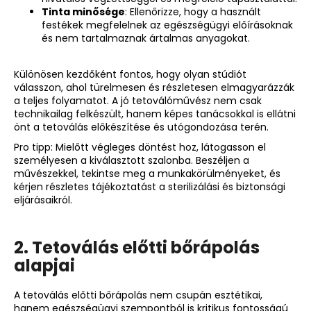
Tinta minősége
: Ellenőrizze, hogy a használt
festékek megfelelnek az egészségügyi előírásoknak
és nem tartalmaznak ártalmas anyagokat.
Különösen kezdőként fontos, hogy olyan stúdiót
válasszon, ahol türelmesen és részletesen elmagyarázzák
a teljes folyamatot. A jó tetoválóművész nem csak
technikailag felkészült, hanem képes tanácsokkal is ellátni
önt a tetoválás előkészítése és utógondozása terén.
Pro tipp: Mielőtt végleges döntést hoz, látogasson el
személyesen a kiválasztott szalonba. Beszéljen a
művészekkel, tekintse meg a munkakörülményeket, és
kérjen részletes tájékoztatást a sterilizálási és biztonsági
eljárásaikról.
2. Tetoválás előtti bőrápolás
alapjai
A tetoválás előtti bőrápolás nem csupán esztétikai,
hanem egészségügyi szempontból is kritikus fontosságú