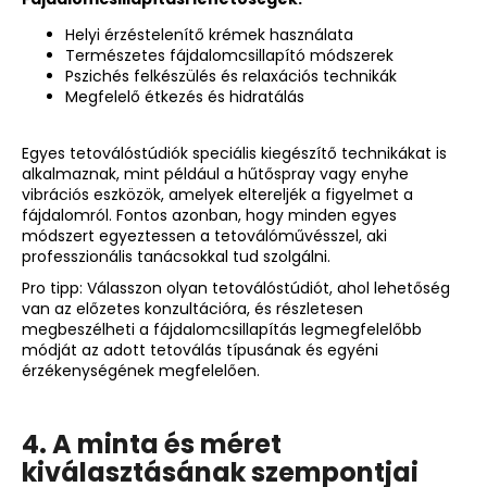
Helyi érzéstelenítő krémek használata
Természetes fájdalomcsillapító módszerek
Pszichés felkészülés és relaxációs technikák
Megfelelő étkezés és hidratálás
Egyes tetoválóstúdiók speciális kiegészítő technikákat is
alkalmaznak, mint például a hűtőspray vagy enyhe
vibrációs eszközök, amelyek eltereljék a figyelmet a
fájdalomról. Fontos azonban, hogy minden egyes
módszert egyeztessen a tetoválóművésszel, aki
professzionális tanácsokkal tud szolgálni.
Pro tipp: Válasszon olyan tetoválóstúdiót, ahol lehetőség
van az előzetes konzultációra, és részletesen
megbeszélheti a fájdalomcsillapítás legmegfelelőbb
módját az adott tetoválás típusának és egyéni
érzékenységének megfelelően.
4. A minta és méret
kiválasztásának szempontjai