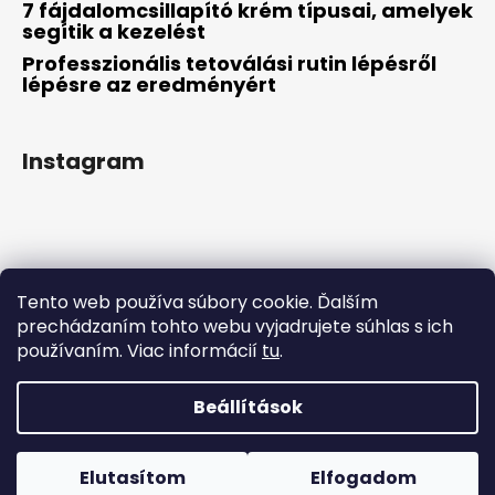
7 fájdalomcsillapító krém típusai, amelyek
segítik a kezelést
Professzionális tetoválási rutin lépésről
lépésre az eredményért
Instagram
Tento web používa súbory cookie. Ďalším
prechádzaním tohto webu vyjadrujete súhlas s ich
používaním. Viac informácií
tu
.
Kövessen minket az Instagramon
Beállítások
Shoptet készítette
Elutasítom
Elfogadom
Copyright 2026
TKTXofficial.hu
. Minden jog fenntartva.