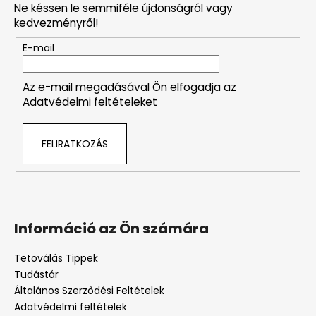
Ne késsen le semmiféle újdonságról vagy
l
kedvezményről!
é
E-mail
c
Az e-mail megadásával Ön elfogadja az
Adatvédelmi feltételeket
FELIRATKOZÁS
Információ az Ön számára
Tetoválás Tippek
Tudástár
Általános Szerződési Feltételek
Adatvédelmi feltételek