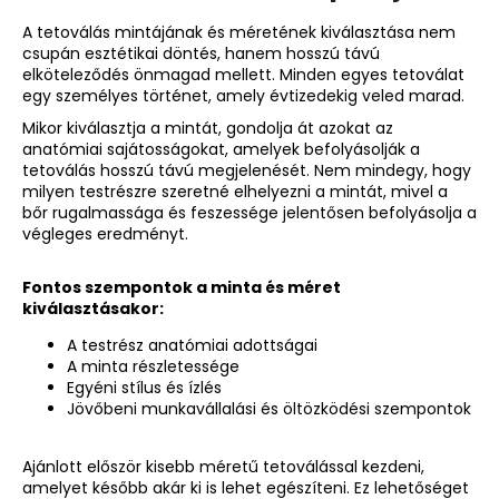
A tetoválás mintájának és méretének kiválasztása nem
csupán esztétikai döntés, hanem hosszú távú
elköteleződés önmagad mellett. Minden egyes tetoválat
egy személyes történet, amely évtizedekig veled marad.
Mikor kiválasztja a mintát, gondolja át
azokat az
anatómiai sajátosságokat
, amelyek befolyásolják a
tetoválás hosszú távú megjelenését. Nem mindegy, hogy
milyen testrészre szeretné elhelyezni a mintát, mivel a
bőr rugalmassága és feszessége jelentősen befolyásolja a
végleges eredményt.
Fontos szempontok a minta és méret
kiválasztásakor:
A testrész anatómiai adottságai
A minta részletessége
Egyéni stílus és ízlés
Jövőbeni munkavállalási és öltözködési szempontok
Ajánlott először kisebb méretű tetoválással kezdeni,
amelyet később akár ki is lehet egészíteni. Ez lehetőséget