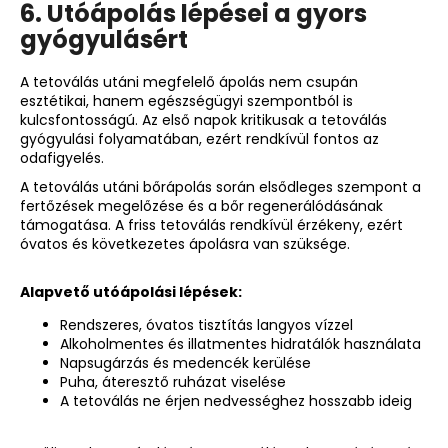
6. Utóápolás lépései a gyors
gyógyulásért
A tetoválás utáni megfelelő ápolás nem csupán
esztétikai, hanem egészségügyi szempontból is
kulcsfontosságú. Az első napok kritikusak a tetoválás
gyógyulási folyamatában, ezért rendkívül fontos az
odafigyelés.
A tetoválás utáni bőrápolás során elsődleges szempont a
fertőzések megelőzése és a bőr regenerálódásának
támogatása. A friss tetoválás rendkívül érzékeny, ezért
óvatos és következetes ápolásra van szüksége.
Alapvető utóápolási lépések:
Rendszeres, óvatos tisztítás langyos vízzel
Alkoholmentes és illatmentes hidratálók használata
Napsugárzás és medencék kerülése
Puha, áteresztő ruházat viselése
A tetoválás ne érjen nedvességhez hosszabb ideig