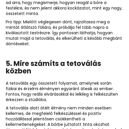
ad arra, hogy megismerje, hogyan reagál a bőre a
festékre, és nem jelent akkora kockázatot, mint egy nagy,
összetett minta.
Pro tipp: Mielőtt véglegesen dönt, rajzoltassa meg a
mintát átlátszó fóliára, és próbálja fel több napra a
kiválasztott testrészre. Így pontosan láthatja, hogyan
mutat majd a tetoválás, és elkerülheti a később megbánt
döntéseket.
5. Mire számíts a tetoválás
közben
A tetoválás egy összetett folyamat, amelynek során
fizikai és érzelmi élményen egyaránt átesik az ember.
Fontos, hogy reális elvárásokkal és lelkileg is felkészülten
érkezzen a stúdióba.
A tetoválás alatt átélt élmény nem minden esetben
kellemes, de megfelelő felkészüléssel és pozitív
hozzáállással jelentősen csökkentheti a
kellemetlenségeket. A bőrbe juttatott tinta okozhat