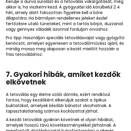
Kerülje a durva súrolást és a tetoválás vakargatását, még
akkor is, ha viszketni kezd. A gyógyulási idő körülbelül 2 4
hét, amely alatt fokozottan figyelnie kell a bőre
állapotára. Ha bármilyen rendellenes jeleket észlel
fertőzésre utaló tüneteket, mint a tartós bőrpír, duzzanat
vagy gennyes váladék azonnal forduljon orvoshoz.
Pro tipp: Használjon speciális tetoválásvajat vagy gyógyító
kenőcsöt, amelyet egyenesen a tetoválóművész ajánl, és
mindig mossa meg alaposan a kezét mielőtt hozzáér a
friss tetováláshoz.
7. Gyakori hibák, amiket kezdők
elkövetnek
A tetoválás egy életre szóló döntés, ezért rendkívül
fontos, hogy kezdőként elkerüljük azokat a tipikus
buktatókat, amelyek később bánatot okozhatnak. A
tapasztalatlanság számos kockázattal járhat.
A kezdő tetoválók gyakran követnek el olyan hibákat,
amelyek hosszú távú következményekkel járhatnak. A
megfontolt döntéshozatal kulcsfontosságú a sikeres