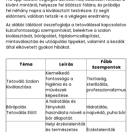
kívánt mintáról, helyezze fel átlátszó fóliára, és próbálja
fel néhány napra a kiválasztott testrészre. Ez segít
eldönteni, valóban tetszik-e a végleges eredmény.
Az alábbi táblázat összefoglalja a tetoválással kapcsolatos
kulcsfontosságú szempontokat, beleértve a szalon
kiválasztását, bőrápolást, fájdalomcsillapítást,
mintaválasztási és utóápolási tippeket, valamint a kezdők
által elkövetett gyakori hibákat.
Főbb
Téma
Leírás
Szempontok
Kiemelkedő
fontosságú a
Tisztaság,
Tetováló Szalon
higiénia és a
sterilizálás,
Kiválasztása
művészek
professzionalizmus
képesítése.
A hidratálás és
Bőrápolás
fényvédő
Hidratálás,
Tetoválás Előtt
használata növeli a
napvédő, puha bőr
bőr állapotát.
Helyi érzéstelenítők
és természetes
Érzéstelenítők