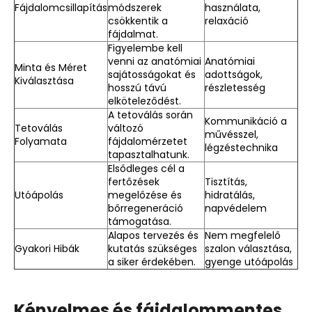
Fájdalomcsillapítás
módszerek
használata,
csökkentik a
relaxáció
fájdalmat.
Figyelembe kell
venni az anatómiai
Anatómiai
Minta és Méret
sajátosságokat és
adottságok,
Kiválasztása
hosszú távú
részletesség
elköteleződést.
A tetoválás során
Kommunikáció a
Tetoválás
változó
művésszel,
Folyamata
fájdalomérzetet
légzéstechnika
tapasztalhatunk.
Elsődleges cél a
fertőzések
Tisztítás,
Utóápolás
megelőzése és
hidratálás,
bőrregeneráció
napvédelem
támogatása.
Alapos tervezés és
Nem megfelelő
Gyakori Hibák
kutatás szükséges
szalon választása,
a siker érdekében.
gyenge utóápolás
Kényelmes és fájdalommentes