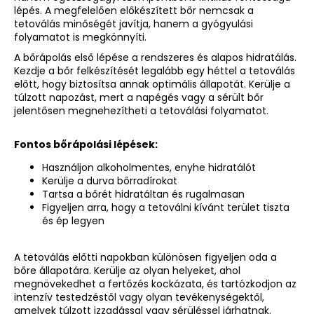
lépés. A megfelelően előkészített bőr nemcsak a
tetoválás minőségét javítja, hanem a gyógyulási
folyamatot is megkönnyíti.
A bőrápolás első lépése a rendszeres és alapos hidratálás.
Kezdje a bőr felkészítését legalább egy héttel a tetoválás
előtt, hogy biztosítsa annak optimális állapotát. Kerülje a
túlzott napozást, mert a napégés vagy a sérült bőr
jelentősen megnehezítheti a tetoválási folyamatot.
Fontos bőrápolási lépések:
Használjon alkoholmentes, enyhe hidratálót
Kerülje a durva bőrradírokat
Tartsa a bőrét hidratáltan és rugalmasan
Figyeljen arra, hogy a tetoválni kívánt terület tiszta
és ép legyen
A tetoválás előtti napokban különösen figyeljen oda a
bőre állapotára. Kerülje az olyan helyeket, ahol
megnövekedhet a fertőzés kockázata, és tartózkodjon az
intenzív testedzéstől vagy olyan tevékenységektől,
amelyek túlzott izzadással vagy sérüléssel járhatnak.