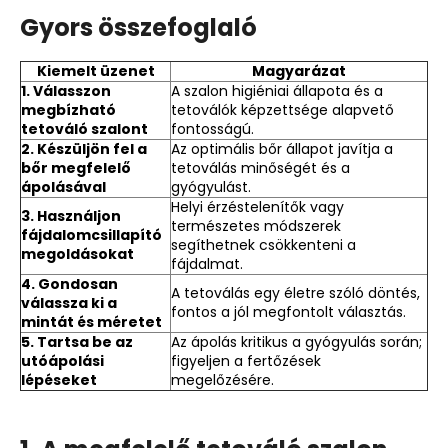
Gyors összefoglaló
Kiemelt üzenet
Magyarázat
1. Válasszon
A szalon higiéniai állapota és a
megbízható
tetoválók képzettsége alapvető
tetováló szalont
fontosságú.
2. Készüljön fel a
Az optimális bőr állapot javítja a
bőr megfelelő
tetoválás minőségét és a
ápolásával
gyógyulást.
Helyi érzéstelenítők vagy
3. Használjon
természetes módszerek
fájdalomcsillapító
segíthetnek csökkenteni a
megoldásokat
fájdalmat.
4. Gondosan
A tetoválás egy életre szóló döntés,
válassza ki a
fontos a jól megfontolt választás.
mintát és méretet
5. Tartsa be az
Az ápolás kritikus a gyógyulás során;
utóápolási
figyeljen a fertőzések
lépéseket
megelőzésére.