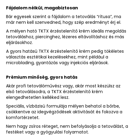
Fájdalom nélkül, magabiztosan
Bár egyesek szerint a fájdalom a tetoválás “rítusa”, ma
A
már nem kell szenvedned, hogy szép eredményt érj el.
j
á
A
mélyen ható TKTX érzéstelenítő krém
ideális megoldás
n
tetováláshoz, piercinghez, lézeres eltávolításhoz és más
eljárásokhoz.
l
j
A
gyors hatású TKTX érzéstelenítő krém
pedig tökéletes
u
választás esztétikai kezelésekhez, mint például a
microblading, gyantázás vagy injekciós eljárások.
k
Prémium minőség, gyors hatás
SÁRGA
Akár profi tetoválóművész vagy, akár most készülsz az
TKTX
első tetoválásodra, a
TKTX érzéstelenítő krém
ÉRZÉSTELENÍTŐ
KRÉM
elengedhetetlen kelléked lesz.
Ft5
Speciális,
vízbázisú formulája
mélyen behatol a bőrbe,
564
csökkentve az idegvégződések aktivitását és fokozva a
komfortérzetet.
Nem hagy zsíros réteget, nem befolyásolja a tetoválást, a
festéket vagy a gyógyulási folyamatot.