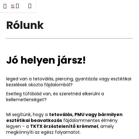
K
Ugrás
eresés
Kosár
Menü
Bejelentkezés
a
o
fő
Vissza
Vissza
s
tartalomhoz
Rólunk
á
M
r
i
t
Jó helyen jársz!
k
e
r
leged van a tetoválás, piercing, gyantázás vagy esztétikai
e
kezelések okozta fájdalomból?
s
Esetleg tűfóbiád van, és szeretnéd elkerülni a
?
kellemetlenséget?
Mi segítünk, hogy a
tetoválás, PMU vagy bármilyen
esztétikai beavatkozás
fájdalommentes élmény
legyen – a
TKTX érzéstelenítő krémmel
, amely
KERESÉS
megkönnyíti az egész folyamatot.