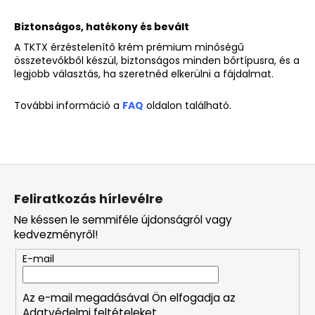
Biztonságos, hatékony és bevált
A
TKTX érzéstelenítő krém
prémium minőségű
összetevőkből készül, biztonságos minden bőrtípusra, és a
legjobb választás, ha szeretnéd elkerülni a fájdalmat.
További információ a
FAQ
oldalon
található.
L
á
Feliratkozás hírlevélre
b
Ne késsen le semmiféle újdonságról vagy
l
kedvezményről!
é
E-mail
c
Az e-mail megadásával Ön elfogadja az
Adatvédelmi feltételeket