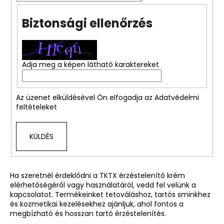
Biztonsági ellenőrzés
A
j
á
n
Adja meg a képen látható karaktereket
l
j
u
Az üzenet elküldésével Ön elfogadja az
Adatvédelmi
k
feltételeket
TERMÉSZETES
KÜLDÉS
TETOVÁLÁSVAJ
Ft3
430
Ha szeretnél érdeklődni a
TKTX érzéstelenítő krém
elérhetőségéről vagy használatáról, vedd fel velünk a
kapcsolatot. Termékeinket
tetováláshoz, tartós sminkhez
és kozmetikai kezelésekhez
ajánljuk, ahol fontos a
megbízható és hosszan tartó érzéstelenítés.