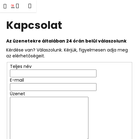
K
Ugrás
eresés
Kosár
Menü
Bejelentkezés
a
o
fő
Vissza
Vissza
s
tartalomhoz
Kapcsolat
á
M
r
i
Az üzenetekre általában 24 órán belül válaszolunk
t
Kérdése van? Válaszolunk. Kérjük, figyelmesen adja meg
az elérhetőségeit.
k
e
Teljes név
r
E-mail
e
s
Üzenet
?
KERESÉS