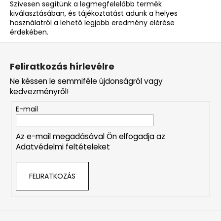
Szívesen segítünk a legmegfelelőbb termék
kiválasztásában, és tájékoztatást adunk a helyes
használatról a lehető legjobb eredmény elérése
érdekében.
L
á
Feliratkozás hírlevélre
b
Ne késsen le semmiféle újdonságról vagy
l
kedvezményről!
é
E-mail
c
Az e-mail megadásával Ön elfogadja az
Adatvédelmi feltételeket
FELIRATKOZÁS